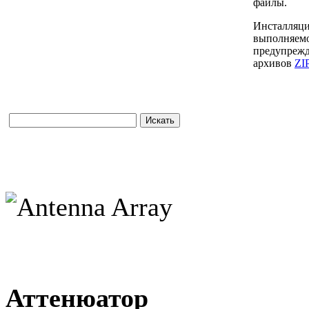
файлы.
Инсталляци
выполняемо
предупрежд
архивов
ZI
Аттенюатор