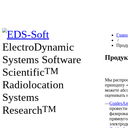
Главн
/
ElectroDynamic
Прод
Systems Software
Проду
TM
Scientific
Мы распрос
Radiolocation
принципу «
можете абс
Systems
оценивать 
—
GuidesArr
TM
Research
провести
фазирова
прямоуго
электрод