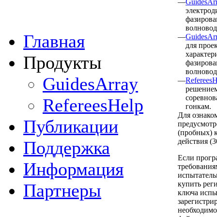
—
GuidesArr
электрод
фазирова
волновод
Главная
—
GuidesArr
для прое
характер
Продукты
фазирова
волновод
GuidesArray
—
RefereesH
решением
соревнов
RefereesHelp
гонкам.
Для ознако
Публикации
предусмотр
(пробных) 
действия (3
Поддержка
Если прогр
Информация
требования
испытатель
купить рег
Партнеры
ключа испы
зарегистрир
необходимо