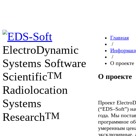
Главная
/
ElectroDynamic
Информац
/
Systems Software
О проекте
TM
Scientific
О проекте
Radiolocation
Systems
Проект ElectroD
(“EDS–Soft”) на
TM
Research
года. Мы поста
программное об
умеренным цена
эксклюзивные, 