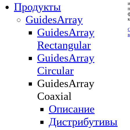
Продукты
и
п
ф
GuidesArray
к
GuidesArray
С
Rectangular
GuidesArray
Circular
GuidesArray
Coaxial
Описание
Дистрибутивы