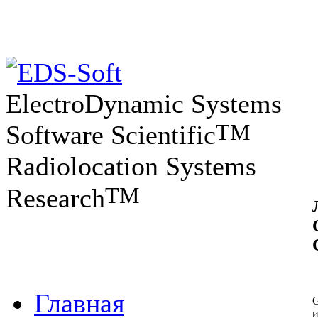
ElectroDynamic Systems
TM
Software Scientific
Radiolocation Systems
TM
Research
Главная
G
и