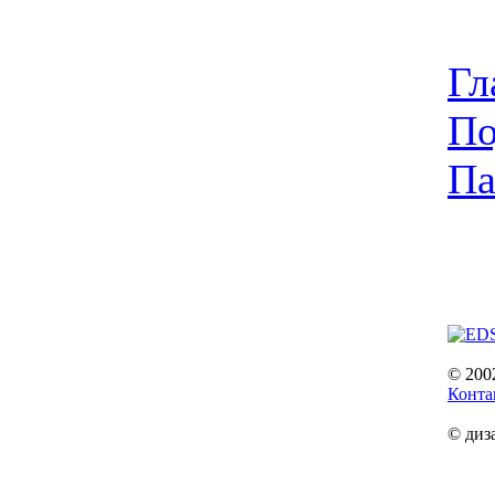
Гл
По
Па
© 200
Конта
© диз