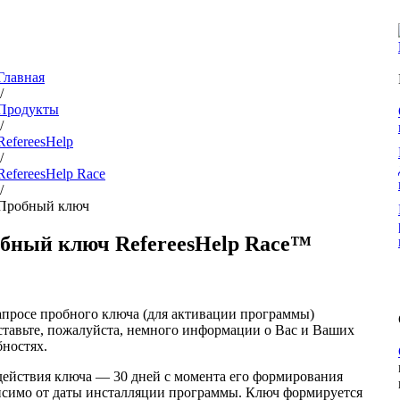
Главная
/
Продукты
/
RefereesHelp
/
RefereesHelp Race
/
Пробный ключ
бный ключ RefereesHelp Race™
апросе пробного ключа (для активации программы)
ставьте, пожалуйста, немного информации о Вас и Ваших
бностях.
действия ключа — 30 дней с момента его формирования
исимо от даты инсталляции программы. Ключ формируется