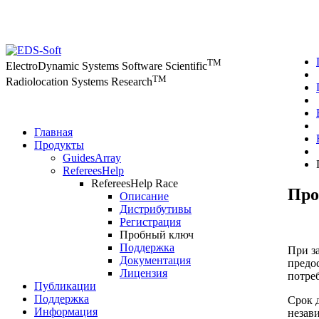
TM
ElectroDynamic Systems Software Scientific
TM
Radiolocation Systems Research
Главная
Продукты
GuidesArray
RefereesHelp
RefereesHelp Race
Про
Описание
Дистрибутивы
Регистрация
Пробный ключ
Поддержка
При з
Документация
предо
Лицензия
потре
Публикации
Поддержка
Срок 
Информация
незав