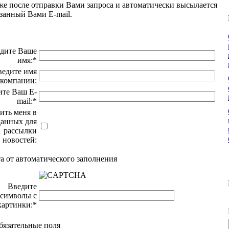
 же после отправки Вами запроса и автоматически высылается
азанный Вами E-mail.
дите Ваше
имя:
*
ведите имя
компании:
ите Ваш E-
mail:
*
ить меня в
данных для
рассылки
новостей:
а от автоматического заполнения
Введите
символы с
картинки:
*
язательные поля