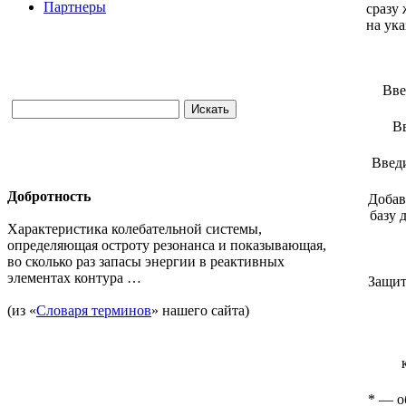
Партнеры
сразу
на ук
Вве
В
Введ
Добротность
Добав
базу 
Характеристика колебательной системы,
определяющая остроту резонанса и показывающая,
во сколько раз запасы энергии в реактивных
элементах контура …
Защит
(из «
Словаря терминов
» нашего сайта)
*
— об