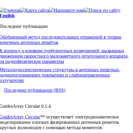
English
Последние публикации
Обобщенный метод последовательных отражений в теории
конечных антенных решёток
К вопросу о влиянии турбулентных возмущений, вызванных
движением скоростного малозаметного летательного аппарата,
на радиофизические параметры
Металлодиэлектрические структуры в антенных решетках,
радиопоглощающих покрытиях и слабонаправленных
излучателях
Последние публикации (RSS)
GuidesArray Circular 0.1.4
GuidesArray Circular
™ осуществляет электродинамическое
моделирование плоских фазированных антенных решеток
круглых волноводов с помощью метода моментов.