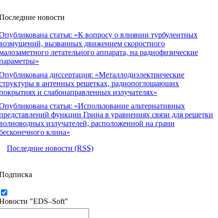
Последние новости
Опубликована статья: «К вопросу о влиянии турбулентных
возмущений, вызванных движением скоростного
малозаметного летательного аппарата, на радиофизические
параметры»
Опубликована диссертация: «Металлодиэлектрические
структуры в антенных решетках, радиопоглощающих
покрытиях и слабонаправленных излучателях»
Опубликована статья: «Использование альтернативных
представлений функции Грина в уравнениях связи для решетки
волноводных излучателей, расположенной на грани
бесконечного клина»
Последние новости (RSS)
Подписка
Новости "EDS–Soft"