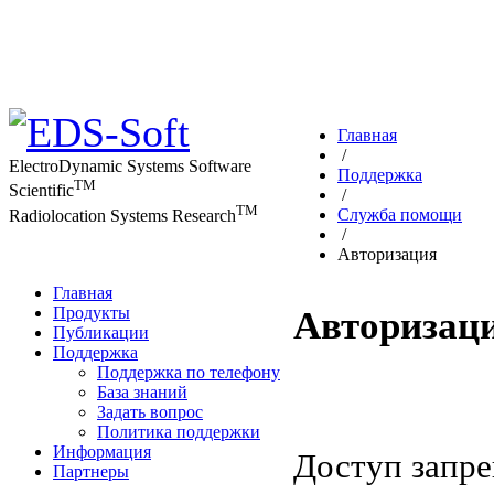
Главная
/
ElectroDynamic Systems Software
Поддержка
TM
Scientific
/
TM
Служба помощи
Radiolocation Systems Research
/
Авторизация
Главная
Продукты
Авторизац
Публикации
Поддержка
Поддержка по телефону
База знаний
Задать вопрос
Политика поддержки
Информация
Доступ запр
Партнеры